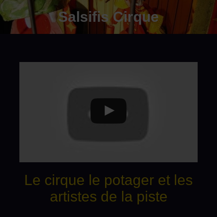
Salsifis Cirque
Le cirque le potager et les
artistes de la piste