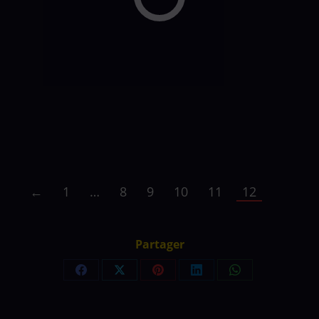
Baleine croisière
ALSH de Montbazon (37) le 28
juillet 2022 à 17h30.
MEDIATHEQUE St CYR sur
LOIRE le 23 juin…
Lire la suite
←
1
…
8
9
10
11
12
Partager
Partager
Partager
Partager
Partager
Partager
sur
sur
sur
sur
sur