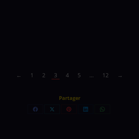
Poursuite Biscuit
Notre petit Biscuit débarque à
Baugé en Anjou à la
médiathèque municipale le 24
janvier 2025
Lire la suite
←
1
2
3
4
5
…
12
→
Partager
Partager
Partager
Partager
Partager
Partager
sur
sur
sur
sur
sur
Facebook
X
Pinterest
LinkedIn
WhatsApp