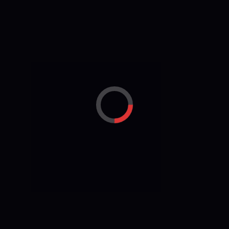
Coucou Visite
Boucle d’or sera en visite à la
médiathèque de Canteleu (76)
le 2 avril 2025 à 10h30
Lire la suite