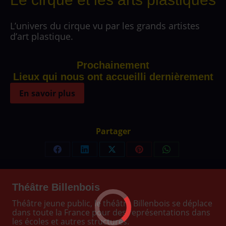
L’univers du cirque vu par les grands artistes
d’art plastique.
Prochainement
Lieux qui nous ont accueilli dernièrement
En savoir plus
Partager
Partager
Partager
Partager
Partager
Partager
sur
sur
sur
sur
sur
Facebook
LinkedIn
X
Pinterest
WhatsApp
Théâtre Billenbois
Théâtre jeune public, le théâtre Billenbois se déplace
dans toute la France pour des représentations dans
les écoles et autres structures.