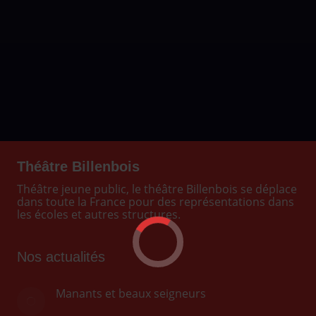
La mer les coquillages les
poissons et une baleine. Un
spectacle porté par la vague
d’Hokusai à la rencontre d’une
sirène.
En savoir plus
Théâtre Billenbois
Théâtre jeune public, le théâtre Billenbois se déplace
dans toute la France pour des représentations dans
les écoles et autres structures.
Nos actualités
Manants et beaux seigneurs