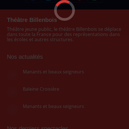
Partager
Partager
Partager
Partager
Partager
sur
sur
sur
sur
sur
Facebook
LinkedIn
X
Pinterest
WhatsApp
Théâtre Billenbois
Théâtre jeune public, le théâtre Billenbois se déplace
dans toute la France pour des représentations dans
les écoles et autres structures.
Nos actualités
Manants et beaux seigneurs
Baleine Croisière
Manants et beaux seigneurs
Nos derniers spectacles