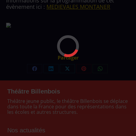
Informations sur la programmation de cet
évènement ici :
MEDIEVALES MONTANER
Partager
Partager
Partager
Partager
Partager
Partager
sur
sur
sur
sur
sur
Facebook
LinkedIn
X
Pinterest
WhatsApp
Théâtre Billenbois
Théâtre jeune public, le théâtre Billenbois se déplace
dans toute la France pour des représentations dans
les écoles et autres structures.
Nos actualités