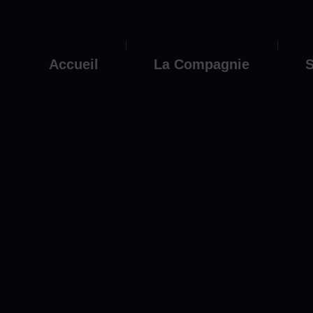
Accueil
La Compagnie
S