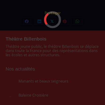
Partager
Partager
Partager
Partager
Partager
Partager
sur
sur
sur
sur
sur
Facebook
LinkedIn
X
Pinterest
WhatsApp
Théâtre Billenbois
Théâtre jeune public, le théâtre Billenbois se déplace
dans toute la France pour des représentations dans
les écoles et autres structures.
Nos actualités
Manants et beaux seigneurs
Baleine Croisière