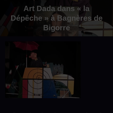
Art Dada dans « la
Dépêche » à Bagnères de
Bigorre