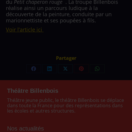
du
Petit chaperon rouge
. La troupe Billenbois
réalise ainsi un parcours ludique à la
découverte de la peinture, conduite par un
marionnettiste et ses poupées à fils.
Voir l’article ici
Partager
Partager
Partager
Partager
Partager
Partager
sur
sur
sur
sur
sur
Facebook
LinkedIn
X
Pinterest
WhatsApp
Théâtre Billenbois
Théâtre jeune public, le théâtre Billenbois se déplace
dans toute la France pour des représentations dans
les écoles et autres structures.
Nos actualités